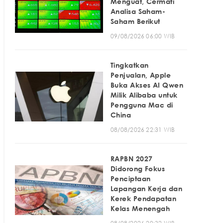
Menguat, Cermati
Analisa Saham-
Saham Berikut
09/08/2026 06:00 WIB
Tingkatkan
Penjualan, Apple
Buka Akses AI Qwen
Milik Alibaba untuk
Pengguna Mac di
China
08/08/2026 22:31 WIB
RAPBN 2027
Didorong Fokus
Penciptaan
Lapangan Kerja dan
Kerek Pendapatan
Kelas Menengah