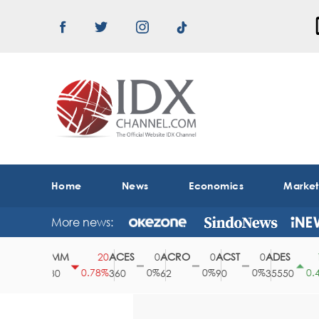
Home
News
Economics
Marke
More news:
ABMM
ACES
ACRO
ACST
ADES
0
20
0
0
0
150
0%
0.78%
0%
0%
0%
0.42%
2530
360
62
90
35550