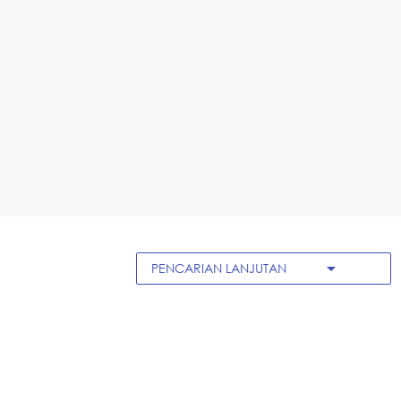
arrow_drop_down
PENCARIAN LANJUTAN