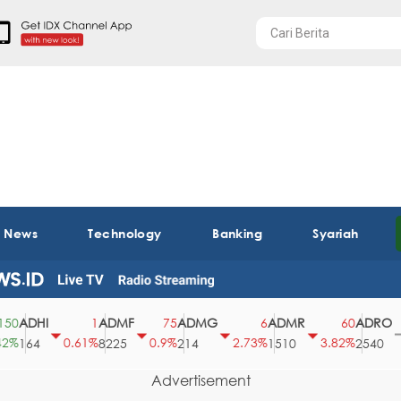
t News
Technology
Banking
Syariah
ADHI
ADMF
ADMG
ADMR
ADRO
1
75
6
60
0.61%
0.9%
2.73%
3.82%
0
164
8225
214
1510
2540
Advertisement