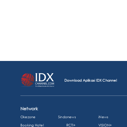
Download Aplikasi IDX Channel
Network
Okezone
Sindonews
iNews
Booking Hotel
RCTI+
VISION+