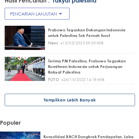
Hasil Pencarian :
"rakyat palestina"
arrow_drop_down
PENCARIAN LANJUTAN
Prabowo Tegaskan Dukungan Indonesia
untuk Palestina Tak Pernah Surut
·
News
15/05/2025 09:05 WIB
Terima PM Palestina, Prabowo Tegaskan
Komitmen Indonesia untuk Perjuangan
Rakyat Palestina
·
FOTO
26/10/2022 14:18 WIB
Tampilkan Lebih Banyak
Populer
Konsolidasi BACH Dongkrak Pendapatan, Laba