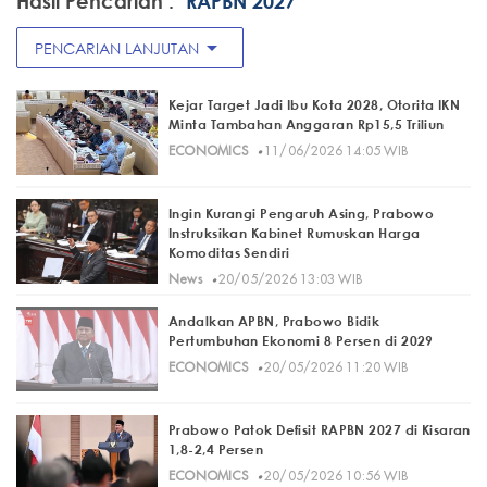
Hasil Pencarian :
"RAPBN 2027"
arrow_drop_down
PENCARIAN LANJUTAN
Kejar Target Jadi Ibu Kota 2028, Otorita IKN
Minta Tambahan Anggaran Rp15,5 Triliun
·
ECONOMICS
11/06/2026 14:05 WIB
Ingin Kurangi Pengaruh Asing, Prabowo
Instruksikan Kabinet Rumuskan Harga
Komoditas Sendiri
·
News
20/05/2026 13:03 WIB
Andalkan APBN, Prabowo Bidik
Pertumbuhan Ekonomi 8 Persen di 2029
·
ECONOMICS
20/05/2026 11:20 WIB
Prabowo Patok Defisit RAPBN 2027 di Kisaran
1,8-2,4 Persen
·
ECONOMICS
20/05/2026 10:56 WIB