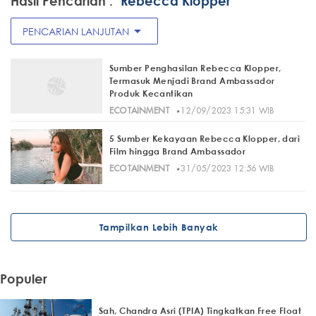
Hasil Pencarian :
"Rebecca Klopper"
arrow_drop_down
PENCARIAN LANJUTAN
Sumber Penghasilan Rebecca Klopper,
Termasuk Menjadi Brand Ambassador
Produk Kecantikan
·
ECOTAINMENT
12/09/2023 15:31 WIB
5 Sumber Kekayaan Rebecca Klopper, dari
Film hingga Brand Ambassador
·
ECOTAINMENT
31/05/2023 12:56 WIB
Tampilkan Lebih Banyak
Populer
Sah, Chandra Asri (TPIA) Tingkatkan Free Float