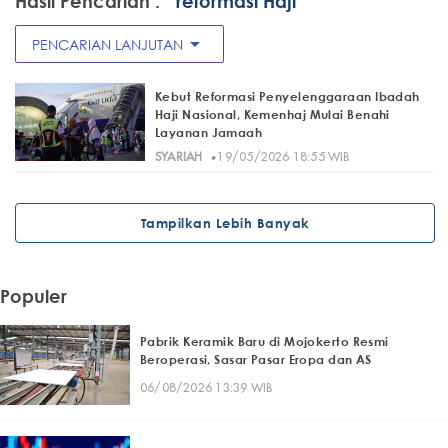
Hasil Pencarian :
" reformasi Haji"
arrow_drop_down
PENCARIAN LANJUTAN
Kebut Reformasi Penyelenggaraan Ibadah
Haji Nasional, Kemenhaj Mulai Benahi
Layanan Jamaah
·
SYARIAH
19/05/2026 18:55 WIB
Tampilkan Lebih Banyak
Populer
Pabrik Keramik Baru di Mojokerto Resmi
Beroperasi, Sasar Pasar Eropa dan AS
06/08/2026 13:39 WIB