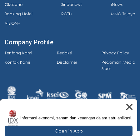
Okezone
Sindonews
iNews
Booking Hotel
RCTI+
MNC Trijaya
VISION+
Company Profile
Tentang Kami
Redaksi
Privacy Policy
Kontak Kami
Disclaimer
Pedoman Media
Siber
Informasi ekonomi, saham dan keuangan dalam satu aplikasi.
© 2026 IDX Channel. All Rights Reserved.
Open in App