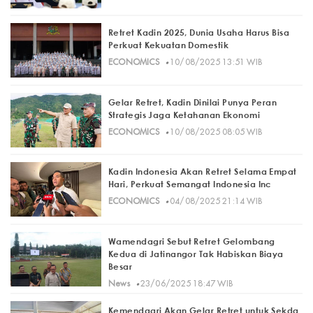
Retret Kadin 2025, Dunia Usaha Harus Bisa
Perkuat Kekuatan Domestik
·
ECONOMICS
10/08/2025 13:51 WIB
Gelar Retret, Kadin Dinilai Punya Peran
Strategis Jaga Ketahanan Ekonomi
·
ECONOMICS
10/08/2025 08:05 WIB
Kadin Indonesia Akan Retret Selama Empat
Hari, Perkuat Semangat Indonesia Inc
·
ECONOMICS
04/08/2025 21:14 WIB
Wamendagri Sebut Retret Gelombang
Kedua di Jatinangor Tak Habiskan Biaya
Besar
·
News
23/06/2025 18:47 WIB
Kemendagri Akan Gelar Retret untuk Sekda