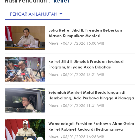
Hasil Pencarian :
"Retret"
arrow_drop_down
PENCARIAN LANJUTAN
Buka Retret Jilid II, Presiden Beberkan
Alasan Kumpulkan Menteri
·
News
06/01/2026 15:00 WIB
Retret Jilid II Dimulai: Presiden Evaluasi
Program, Ini yang Akan Dibahas
·
News
06/01/2026 13:21 WIB
Sejumlah Menteri Mulai Berdatangan di
Hambalang, Ada Purbaya hingga Airlangga
·
News
06/01/2026 11:51 WIB
Wamendagri: Presiden Prabowo Akan Gelar
Retret Kabinet Kedua di Kediamannya
·
News
05/01/2026 16:26 WIB