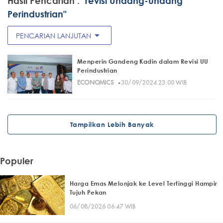
Hasil Pencarian :
"revisi Undang-undang
Perindustrian"
arrow_drop_down
PENCARIAN LANJUTAN
Menperin Gandeng Kadin dalam Revisi UU
Perindustrian
·
ECONOMICS
30/09/2024 23:00 WIB
Tampilkan Lebih Banyak
Populer
Harga Emas Melonjak ke Level Tertinggi Hampir
Tujuh Pekan
06/08/2026 06:47 WIB