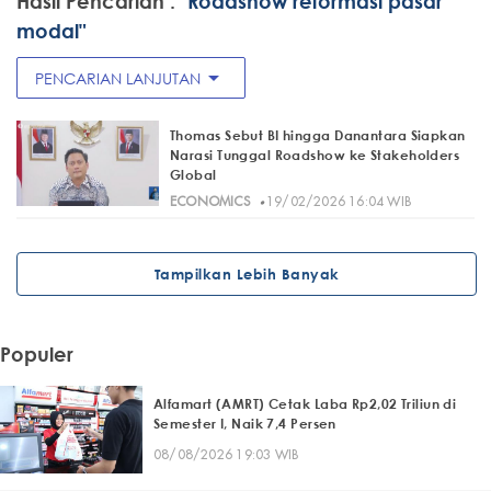
Hasil Pencarian :
"Roadshow reformasi pasar
modal"
arrow_drop_down
PENCARIAN LANJUTAN
Thomas Sebut BI hingga Danantara Siapkan
Narasi Tunggal Roadshow ke Stakeholders
Global
·
ECONOMICS
19/02/2026 16:04 WIB
Tampilkan Lebih Banyak
Populer
Alfamart (AMRT) Cetak Laba Rp2,02 Triliun di
Semester I, Naik 7,4 Persen
08/08/2026 19:03 WIB