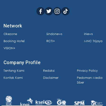
Network
Okezone
Sindonews
iNews
Booking Hotel
RCTI+
MNC Trijaya
VISION+
Company Profile
Tentang Kami
Redaksi
Privacy Policy
Kontak Kami
Disclaimer
Pedoman Media
Siber