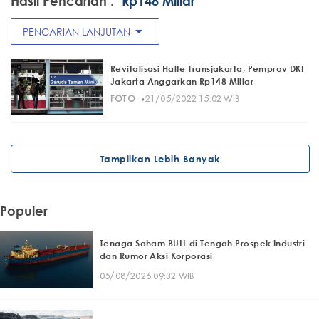
Hasil Pencarian :
"Rp148 Miliar"
arrow_drop_down
PENCARIAN LANJUTAN
Revitalisasi Halte Transjakarta, Pemprov DKI
Jakarta Anggarkan Rp148 Miliar
·
FOTO
21/05/2022 15:02 WIB
Tampilkan Lebih Banyak
Populer
Tenaga Saham BULL di Tengah Prospek Industri
dan Rumor Aksi Korporasi
05/08/2026 09:32 WIB