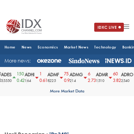
Home
News
Economics
Market News
Technology
Banki
More news:
150
1
75
6
60
ADES
ADHI
ADMF
ADMG
ADMR
ADRO
0.42
0.61
0.9
2.73
3.82
35550
164
8225
214
1510
2540
More Market Data