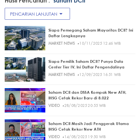
Hasil Pencarian :
"saham DCII"
arrow_drop_down
PENCARIAN LANJUTAN
Siapa Pemegang Saham Mayoritas DCII? Ini
Daftar Lengkapnya
·
MARKET NEWS
10/11/2025 12:46 WIB
Siapa Pemilik Saham DCII? Punya Data
Center Tier IV, Ini Daftar Pengendalinya
·
MARKET NEWS
12/09/2025 16:51 WIB
Saham DCII dan DSSA Kompak New ATH,
IHSG Cetak Rekor Baru di 8.022
·
VIDEO
28/08/2025 20:55 WIB
Saham DCII Masih Jadi Penggerak Utama
IHSG Cetak Rekor New ATH
·
VIDEO
14/08/2025 19:50 WIB