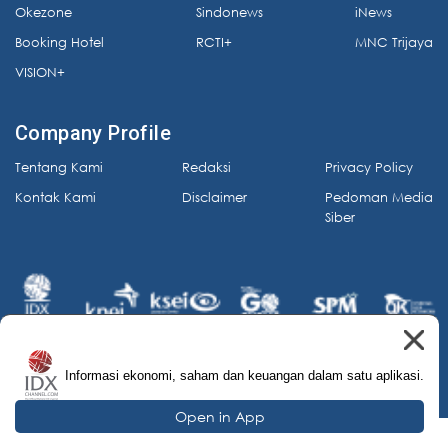
Okezone
Sindonews
iNews
Booking Hotel
RCTI+
MNC Trijaya
VISION+
Company Profile
Tentang Kami
Redaksi
Privacy Policy
Kontak Kami
Disclaimer
Pedoman Media
Siber
Informasi ekonomi, saham dan keuangan dalam satu aplikasi.
© 2026 IDX Channel. All Rights Reserved.
Open in App