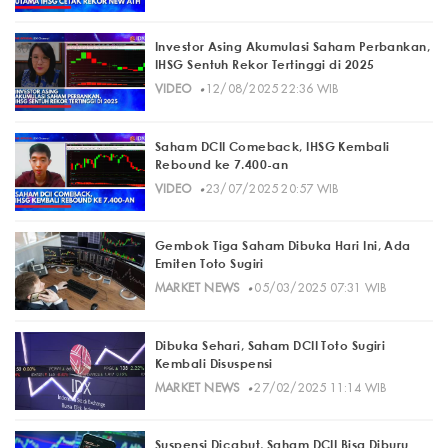
Investor Asing Akumulasi Saham Perbankan,
IHSG Sentuh Rekor Tertinggi di 2025
·
VIDEO
12/08/2025 22:36 WIB
Saham DCII Comeback, IHSG Kembali
Rebound ke 7.400-an
·
VIDEO
23/07/2025 20:57 WIB
Gembok Tiga Saham Dibuka Hari Ini, Ada
Emiten Toto Sugiri
·
MARKET NEWS
05/03/2025 07:31 WIB
Dibuka Sehari, Saham DCII Toto Sugiri
Kembali Disuspensi
·
MARKET NEWS
27/02/2025 11:14 WIB
Suspensi Dicabut, Saham DCII Bisa Diburu