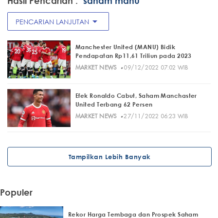
Hasil Pencarian :
"saham manu"
arrow_drop_down
PENCARIAN LANJUTAN
Manchester United (MANU) Bidik
Pendapatan Rp11,61 Triliun pada 2023
·
MARKET NEWS
09/12/2022 07:02 WIB
Efek Ronaldo Cabut, Saham Manchaster
United Terbang 62 Persen
·
MARKET NEWS
27/11/2022 06:23 WIB
Tampilkan Lebih Banyak
Populer
Rekor Harga Tembaga dan Prospek Saham