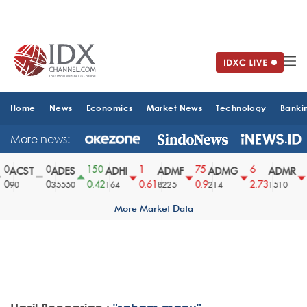
Home
News
Economics
Market News
Technology
Banki
More news:
0
0
150
1
75
6
ACST
ADES
ADHI
ADMF
ADMG
ADMR
0
0
0.42
0.61
0.9
2.73
3
90
35550
164
8225
214
1510
More Market Data