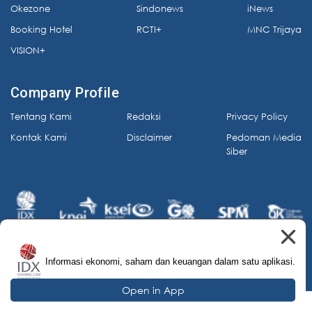
Okezone
Sindonews
iNews
Booking Hotel
RCTI+
MNC Trijaya
VISION+
Company Profile
Tentang Kami
Redaksi
Privacy Policy
Kontak Kami
Disclaimer
Pedoman Media
Siber
Informasi ekonomi, saham dan keuangan dalam satu aplikasi.
© 2026 IDX Channel. All Rights Reserved.
Open in App