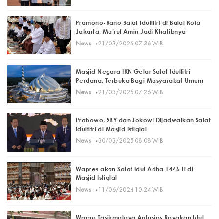
Pramono-Rano Salat Idulfitri di Balai Kota
Jakarta, Ma’ruf Amin Jadi Khatibnya
·
News
21/03/2026 07:36 WIB
Masjid Negara IKN Gelar Salat Idulfitri
Perdana, Terbuka Bagi Masyarakat Umum
·
News
21/03/2026 07:26 WIB
Prabowo, SBY dan Jokowi Dijadwalkan Salat
Idulfitri di Masjid Istiqlal
·
News
30/03/2025 08:08 WIB
Wapres akan Salat Idul Adha 1445 H di
Masjid Istiqlal
·
News
11/06/2024 10:24 WIB
Warga Tasikmalaya Antusias Rayakan Idul