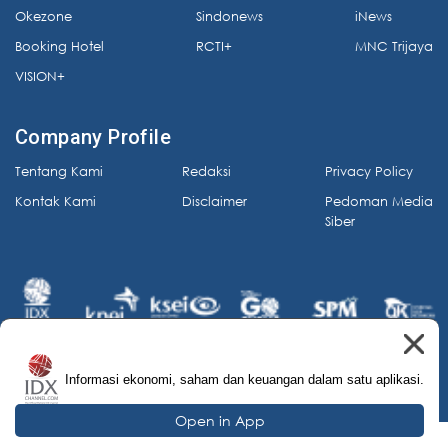
Okezone
Sindonews
iNews
Booking Hotel
RCTI+
MNC Trijaya
VISION+
Company Profile
Tentang Kami
Redaksi
Privacy Policy
Kontak Kami
Disclaimer
Pedoman Media
Siber
Informasi ekonomi, saham dan keuangan dalam satu aplikasi.
© 2026 IDX Channel. All Rights Reserved.
Open in App