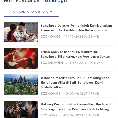
Hasil Pencarian :
"sandiaga"
arrow_drop_down
PENCARIAN LANJUTAN
Sandiaga Dorong Pemerintah Kembangkan
Pariwisata Berkualitas dan Bekelanjutan
·
ECONOMICS
11/10/2024 06:23 WIB
Bruno Mars Konser di JIS Malam Ini,
Sandiaga: Kita Harapkan Acaranya Sukses
·
ECOTAINMENT
11/09/2024 15:15 WIB
Wacana Moratorium untuk Pembangunan
Hotel dan Villa di Bali, Sandiaga: Kami
Sosialisasikan
·
ECONOMICS
10/09/2024 07:36 WIB
Dukung Pertumbuhan Komunitas Film Lokal,
Sandiaga Fasilitasi Para Sineas di Belitung
·
ECONOMICS
07/09/2024 16:17 WIB