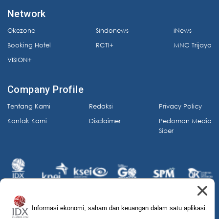
Network
Okezone
Sindonews
iNews
Booking Hotel
RCTI+
MNC Trijaya
VISION+
Company Profile
Tentang Kami
Redaksi
Privacy Policy
Kontak Kami
Disclaimer
Pedoman Media
Siber
Informasi ekonomi, saham dan keuangan dalam satu aplikasi.
© 2026 IDX Channel. All Rights Reserved.