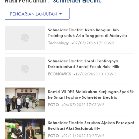
Hasil Pencarian :
"Schneider Electric"
arrow_drop_down
PENCARIAN LANJUTAN
Schneider Electric Akan Bangun Hub
Training untuk Asia Tenggara di Malaysia
·
Technology
07/05/2026 17:10 WIB
Schneider Electric Soroti Pentingnya
Dekarbonisasi Rantai Pasok Hulu-Hilir
·
ECONOMICS
12/09/2023 13:10 WIB
Komisi VII DPR Melakukan Kunjungan Spesifik
ke Smart Factory Schneider Electric
·
FOTO
06/07/2023 17:03 WIB
Schneider Electric Serukan Ajakan Percepat
Realisasi Aksi Sustainability
·
FOTO
02/11/2022 13:25 WIB