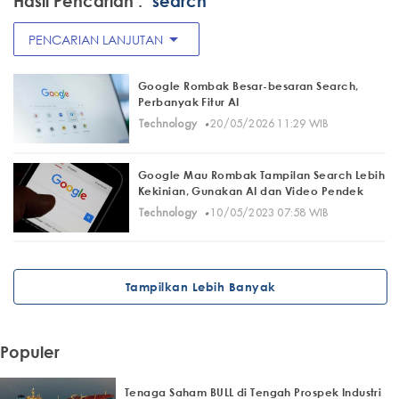
Hasil Pencarian :
"search"
arrow_drop_down
PENCARIAN LANJUTAN
Google Rombak Besar-besaran Search,
Perbanyak Fitur AI
·
Technology
20/05/2026 11:29 WIB
Google Mau Rombak Tampilan Search Lebih
Kekinian, Gunakan AI dan Video Pendek
·
Technology
10/05/2023 07:58 WIB
Tampilkan Lebih Banyak
Populer
Tenaga Saham BULL di Tengah Prospek Industri