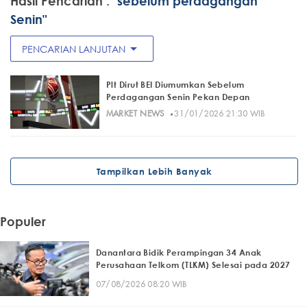
Hasil Pencarian :
"sebelum perdagangan
Senin"
arrow_drop_down
PENCARIAN LANJUTAN
Plt Dirut BEI Diumumkan Sebelum
Perdagangan Senin Pekan Depan
·
MARKET NEWS
31/01/2026 21:30 WIB
Tampilkan Lebih Banyak
Populer
Danantara Bidik Perampingan 34 Anak
Perusahaan Telkom (TLKM) Selesai pada 2027
07/08/2026 08:20 WIB