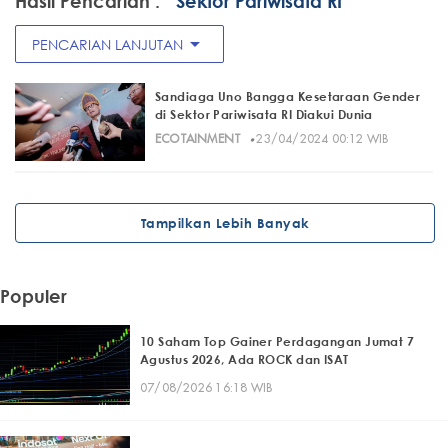
Hasil Pencarian :
" Sektor Pariwisata RI"
arrow_drop_down
PENCARIAN LANJUTAN
Sandiaga Uno Bangga Kesetaraan Gender
di Sektor Pariwisata RI Diakui Dunia
·
ECOTAINMENT
23/04/2024 00:12 WIB
Tampilkan Lebih Banyak
Populer
10 Saham Top Gainer Perdagangan Jumat 7
Agustus 2026, Ada ROCK dan ISAT
07/08/2026 16:18 WIB