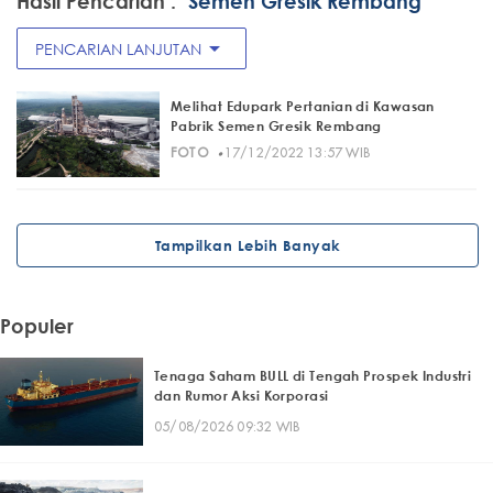
Hasil Pencarian :
"Semen Gresik Rembang"
arrow_drop_down
PENCARIAN LANJUTAN
Melihat Edupark Pertanian di Kawasan
Pabrik Semen Gresik Rembang
·
FOTO
17/12/2022 13:57 WIB
Tampilkan Lebih Banyak
Populer
Tenaga Saham BULL di Tengah Prospek Industri
dan Rumor Aksi Korporasi
05/08/2026 09:32 WIB