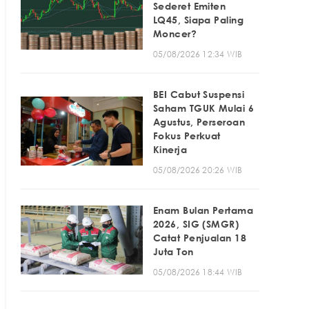
Sederet Emiten
LQ45, Siapa Paling
Moncer?
05/08/2026 12:34 WIB
BEI Cabut Suspensi
Saham TGUK Mulai 6
Agustus, Perseroan
Fokus Perkuat
Kinerja
05/08/2026 20:26 WIB
Enam Bulan Pertama
2026, SIG (SMGR)
Catat Penjualan 18
Juta Ton
05/08/2026 18:44 WIB