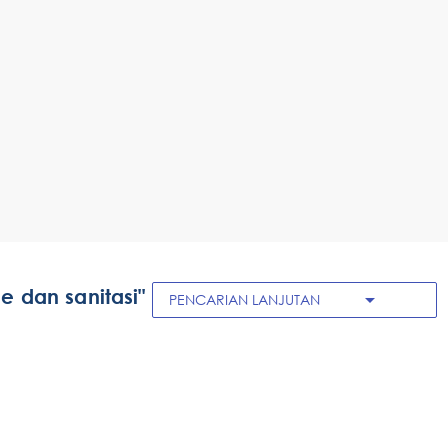
ene dan sanitasi"
arrow_drop_down
PENCARIAN LANJUTAN