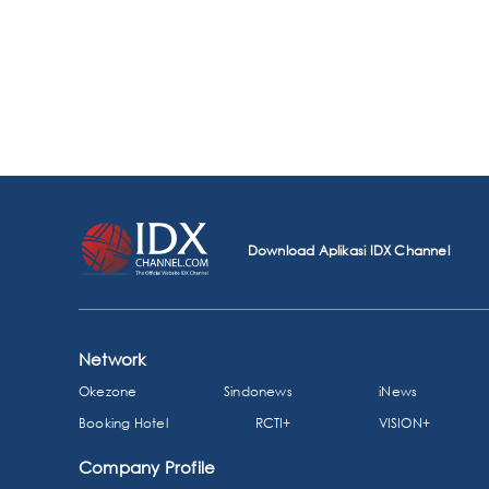
Download Aplikasi IDX Channel
Network
Okezone
Sindonews
iNews
Booking Hotel
RCTI+
VISION+
Company Profile