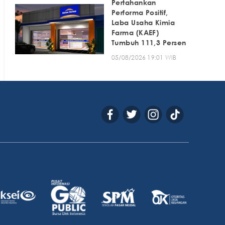
Pertahankan
Performa Positif,
Laba Usaha Kimia
Farma (KAEF)
Tumbuh 111,3 Persen
05/08/2026 19:01 WIB