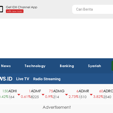
t News
Technology
Banking
Syariah
ADHI
ADMF
ADMG
ADMR
ADRO
50
1
75
6
60
2%
0.61%
0.9%
2.73%
3.82%
164
8225
214
1510
2540
Advertisement