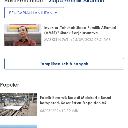
Hasil Pencarian :
"Siapa Pemilik Alfamart"
arrow_drop_down
PENCARIAN LANJUTAN
Investor, Tahukah Siapa Pemilik Alfamart
(AMRT)? Simak Penjelasannya
·
MARKET NEWS
25/09/2025 07:51 WIB
Tampilkan Lebih Banyak
Populer
Pabrik Keramik Baru di Mojokerto Resmi
Beroperasi, Sasar Pasar Eropa dan AS
06/08/2026 13:39 WIB