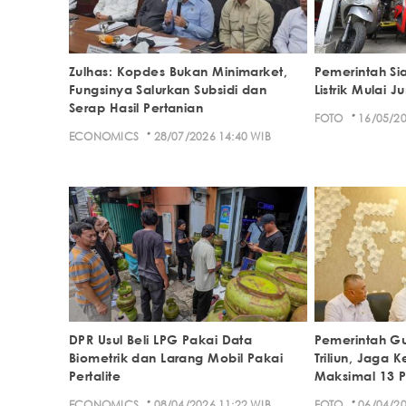
Zulhas: Kopdes Bukan Minimarket,
Pemerintah Si
Fungsinya Salurkan Subsidi dan
Listrik Mulai J
Serap Hasil Pertanian
·
FOTO
16/05/20
·
ECONOMICS
28/07/2026 14:40 WIB
DPR Usul Beli LPG Pakai Data
Pemerintah Gu
Biometrik dan Larang Mobil Pakai
Triliun, Jaga 
Pertalite
Maksimal 13 P
·
·
ECONOMICS
08/04/2026 11:22 WIB
FOTO
06/04/20