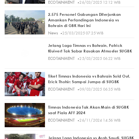
·
ECOTAINMENT
26/03/2025 12:12 WIB
2.575 Personel Gabungan Diterjunkan
Amankan Pertandingan Indonesia vs
Bahrain di GBK Hari Ini
·
News
25/03/2025 07:25 WIB
Jelang Laga Timnas vs Bahrain, Patrick
Kluivert Tak Sabar Rasakan Atmosfer SUGBK
·
ECOTAINMENT
25/03/2025 06:22 WIB
Tiket Timnas Indonesia vs Bahrain Sold Out,
Erick Thohir: Sampai Jumpa di SUGBK
·
ECOTAINMENT
09/03/2025 06:35 WIB
Timnas Indonesia Tak Akan Main di SUGBK
saat Piala AFF 2024
·
ECOTAINMENT
26/11/2024 14:56 WIB
Jelang Laga Indonesia vs Arab Saudi, SUGBK