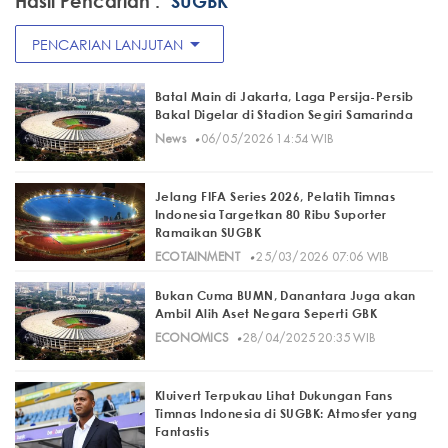
Hasil Pencarian :
"SUGBK"
arrow_drop_down
PENCARIAN LANJUTAN
Batal Main di Jakarta, Laga Persija-Persib
Bakal Digelar di Stadion Segiri Samarinda
·
News
06/05/2026 14:54 WIB
Jelang FIFA Series 2026, Pelatih Timnas
Indonesia Targetkan 80 Ribu Suporter
Ramaikan SUGBK
·
ECOTAINMENT
25/03/2026 07:06 WIB
Bukan Cuma BUMN, Danantara Juga akan
Ambil Alih Aset Negara Seperti GBK
·
ECONOMICS
28/04/2025 20:35 WIB
Kluivert Terpukau Lihat Dukungan Fans
Timnas Indonesia di SUGBK: Atmosfer yang
Fantastis