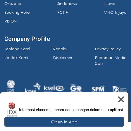
Okezone
Sindonews
iNews
Booking Hotel
RCTI+
MNC Trijaya
VISION+
Company Profile
Tentang Kami
Redaksi
Privacy Policy
Kontak Kami
Disclaimer
Pedoman Media
Siber
Informasi ekonomi, saham dan keuangan dalam satu aplikasi.
© 2026 IDX Channel. All Rights Reserved.
Open in App