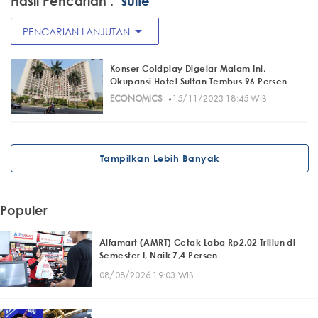
Hasil Pencarian :
"suite"
arrow_drop_down
PENCARIAN LANJUTAN
Konser Coldplay Digelar Malam Ini,
Okupansi Hotel Sultan Tembus 96 Persen
·
ECONOMICS
15/11/2023 18:45 WIB
Tampilkan Lebih Banyak
Populer
Alfamart (AMRT) Cetak Laba Rp2,02 Triliun di
Semester I, Naik 7,4 Persen
08/08/2026 19:03 WIB