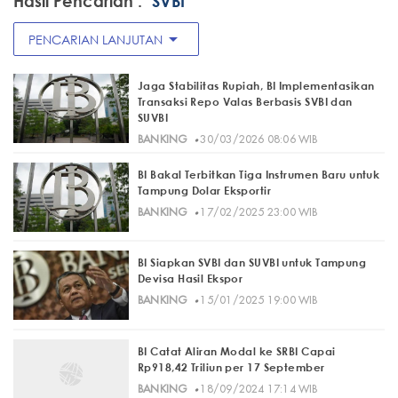
Hasil Pencarian :
"SVBI"
arrow_drop_down
PENCARIAN LANJUTAN
Jaga Stabilitas Rupiah, BI Implementasikan
Transaksi Repo Valas Berbasis SVBI dan
SUVBI
·
BANKING
30/03/2026 08:06 WIB
BI Bakal Terbitkan Tiga Instrumen Baru untuk
Tampung Dolar Eksportir
·
BANKING
17/02/2025 23:00 WIB
BI Siapkan SVBI dan SUVBI untuk Tampung
Devisa Hasil Ekspor
·
BANKING
15/01/2025 19:00 WIB
BI Catat Aliran Modal ke SRBI Capai
Rp918,42 Triliun per 17 September
·
BANKING
18/09/2024 17:14 WIB