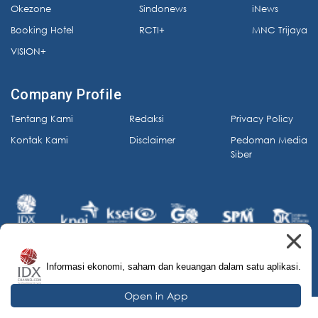
Okezone
Sindonews
iNews
Booking Hotel
RCTI+
MNC Trijaya
VISION+
Company Profile
Tentang Kami
Redaksi
Privacy Policy
Kontak Kami
Disclaimer
Pedoman Media
Siber
Informasi ekonomi, saham dan keuangan dalam satu aplikasi.
© 2026 IDX Channel. All Rights Reserved.
Open in App