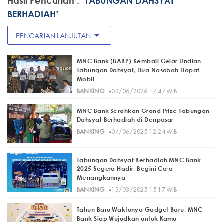
Hasil Pencarian :
"TABUNGAN DAHSYAT
BERHADIAH"
arrow_drop_down
PENCARIAN LANJUTAN
MNC Bank (BABP) Kembali Gelar Undian
Tabungan Dahsyat, Dua Nasabah Dapat
Mobil
·
BANKING
03/06/2026 17:47 WIB
MNC Bank Serahkan Grand Prize Tabungan
Dahsyat Berhadiah di Denpasar
·
BANKING
04/06/2025 12:24 WIB
Tabungan Dahsyat Berhadiah MNC Bank
2025 Segera Hadir, Begini Cara
Menangkannya
·
BANKING
13/03/2025 15:17 WIB
Tahun Baru Waktunya Gadget Baru, MNC
Bank Siap Wujudkan untuk Kamu