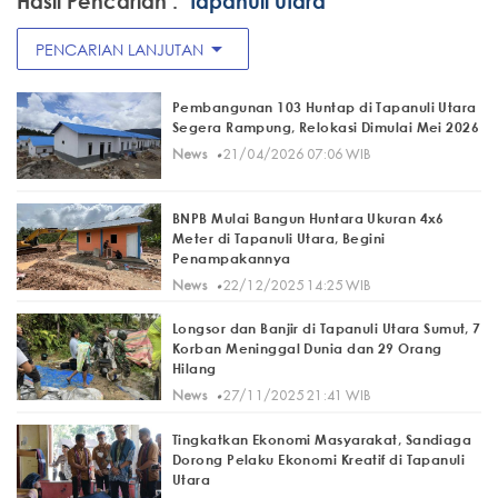
Hasil Pencarian :
"tapanuli utara"
arrow_drop_down
PENCARIAN LANJUTAN
Pembangunan 103 Huntap di Tapanuli Utara
Segera Rampung, Relokasi Dimulai Mei 2026
·
News
21/04/2026 07:06 WIB
BNPB Mulai Bangun Huntara Ukuran 4x6
Meter di Tapanuli Utara, Begini
Penampakannya
·
News
22/12/2025 14:25 WIB
Longsor dan Banjir di Tapanuli Utara Sumut, 7
Korban Meninggal Dunia dan 29 Orang
Hilang
·
News
27/11/2025 21:41 WIB
Tingkatkan Ekonomi Masyarakat, Sandiaga
Dorong Pelaku Ekonomi Kreatif di Tapanuli
Utara