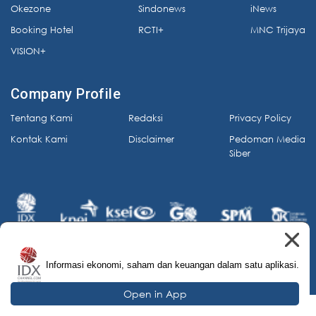
Okezone
Sindonews
iNews
Booking Hotel
RCTI+
MNC Trijaya
VISION+
Company Profile
Tentang Kami
Redaksi
Privacy Policy
Kontak Kami
Disclaimer
Pedoman Media
Siber
Informasi ekonomi, saham dan keuangan dalam satu aplikasi.
© 2026 IDX Channel. All Rights Reserved.
Open in App