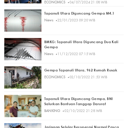
·
ECONOMICS
04/07/2024 21:08 WIB
Tapanuli Utara Diguncang Gempa M4,1
·
News
22/01/2023 09:20 WIB
BMKG: Tapanuli Utara Diguncang Dua Kali
Gempa
·
News
11/12/2022 07:15 WIB
Gempa Tapanuli Utara, 962 Rumah Rusak
·
ECONOMICS
02/10/2022 21:53 WIB
Tapanuli Utara Diguncang Gempa, BNI
Salurkan Bantuan Tanggap Darurat
·
BANKING
02/10/2022 21:28 WIB
Jaringan Selular Beroperasi Normal Pasca