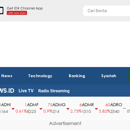
t News
Technology
Banking
Syariah
HI
ADMF
ADMG
ADMR
ADRO
A
1
75
6
60
0
0.61%
0.9%
2.73%
3.82%
0%
4
8225
214
1510
2540
4
Advertisement