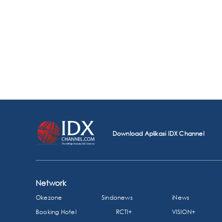
Download Aplikasi IDX Channel
Network
Okezone
Sindonews
iNews
Booking Hotel
RCTI+
VISION+