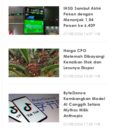
IHSG Sambut Akhir
Pekan dengan
Menanjak 1,04
Persen ke 6.409
07/08/2026 16:07 WIB
Harga CPO
Melemah Dibayangi
Kenaikan Stok dan
Lesunya Ekspor
07/08/2026 15:30 WIB
ByteDance
Kembangkan Model
AI Canggih Setara
Mythos Milik
Anthropic
07/08/2026 17:55 WIB