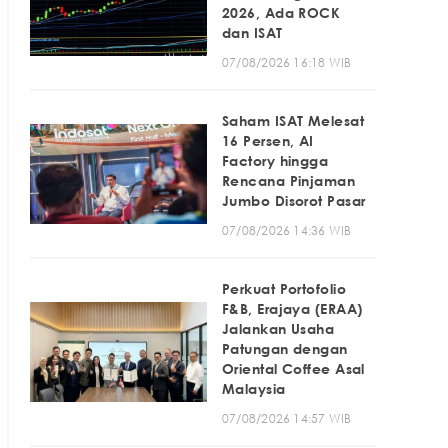
2026, Ada ROCK
dan ISAT
07/08/2026 16:18 WIB
Saham ISAT Melesat
16 Persen, AI
Factory hingga
Rencana Pinjaman
Jumbo Disorot Pasar
07/08/2026 14:36 WIB
Perkuat Portofolio
F&B, Erajaya (ERAA)
Jalankan Usaha
Patungan dengan
Oriental Coffee Asal
Malaysia
07/08/2026 14:57 WIB