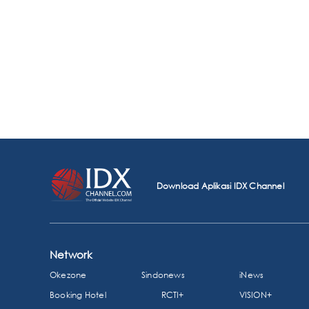
Download Aplikasi IDX Channel
Network
Okezone
Sindonews
iNews
Booking Hotel
RCTI+
VISION+