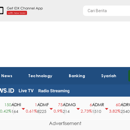
t News
Technology
Banking
Syariah
ADHI
ADMF
ADMG
ADMR
ADRO
150
1
75
6
60
42%
0.61%
0.9%
2.73%
3.82%
164
8225
214
1510
2540
Advertisement