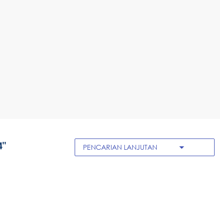
4"
arrow_drop_down
PENCARIAN LANJUTAN