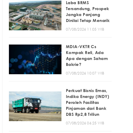
Laba BRMS
Tersandung, Prospek
Jangka Panjang
Dinilai Tetap Menarik
07/08/2026 11:05 WIB
MDIA-VKTR Cs
Kompak Reli, Ada
Apa dengan Saham
Bakrie?
07/08/2026 10:07 WIB
Perkuat Bisnis Emas,
Indika Energy (INDY)
Peroleh Fasilitas
Pinjaman dari Bank
DBS Rp2,8 Triliun
07/08/2026 06:25 WIB