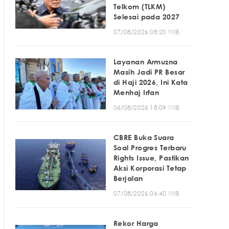
Telkom (TLKM)
Selesai pada 2027
07/08/2026 08:20 WIB
Layanan Armuzna
Masih Jadi PR Besar
di Haji 2026, Ini Kata
Menhaj Irfan
06/08/2026 18:09 WIB
CBRE Buka Suara
Soal Progres Terbaru
Rights Issue, Pastikan
Aksi Korporasi Tetap
Berjalan
07/08/2026 06:40 WIB
Rekor Harga