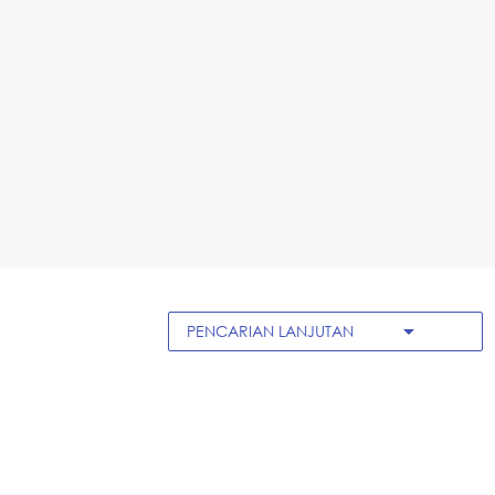
arrow_drop_down
PENCARIAN LANJUTAN