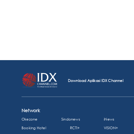
Download Aplikasi IDX Channel
Network
Okezone
Sindonews
iNews
Booking Hotel
RCTI+
VISION+