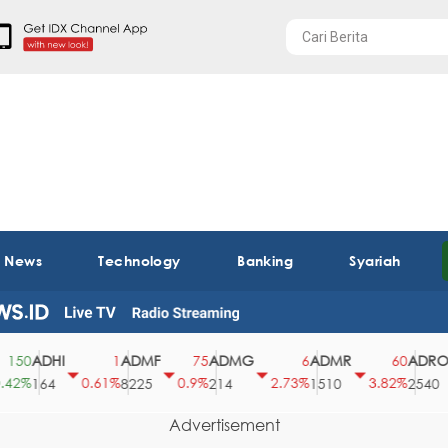
t News
Technology
Banking
Syariah
ADHI
ADMF
ADMG
ADMR
ADRO
50
1
75
6
60
2%
0.61%
0.9%
2.73%
3.82%
164
8225
214
1510
2540
Advertisement