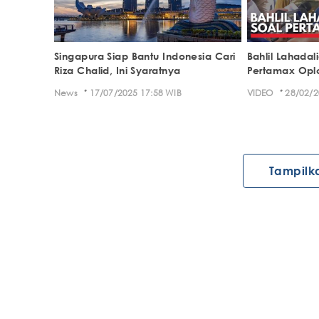
Singapura Siap Bantu Indonesia Cari
Bahlil Lahadal
Riza Chalid, Ini Syaratnya
Pertamax Opl
·
·
News
17/07/2025 17:58 WIB
VIDEO
28/02/2
Tampilk