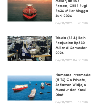
Melonjak 206
Persen, CBRE Rugi
Rp36 Miliar hingga
Juni 2026
06/08/2026 11:20 WIB
Trisula (BELL) Raih
Penjualan Rp330
Miliar di Semester I-
2026
06/08/2026 06:30 WIB
Humpuss Intermoda
(HITS) Go Private,
Setiawan Widjojo
Mundur dari Kursi
Dirut
06/08/2026 11:57 WIB