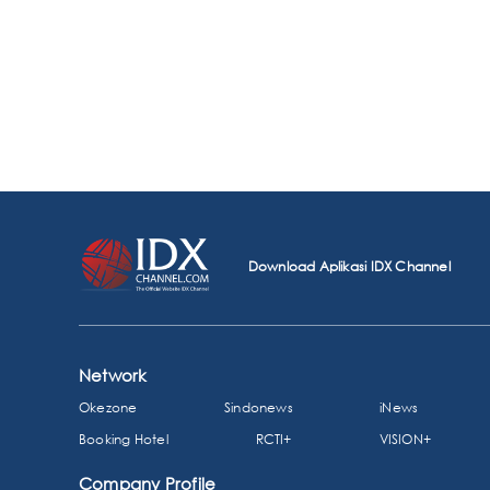
Download Aplikasi IDX Channel
Network
Okezone
Sindonews
iNews
Booking Hotel
RCTI+
VISION+
Company Profile