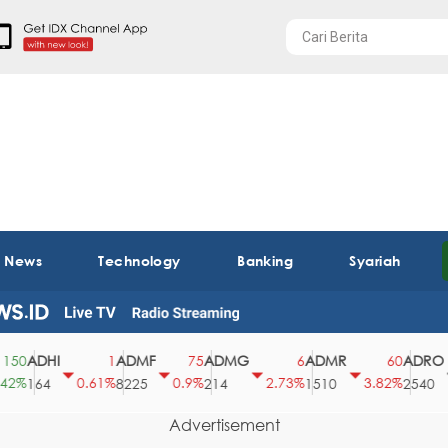
t News
Technology
Banking
Syariah
ADHI
ADMF
ADMG
ADMR
ADRO
0
1
75
6
60
%
0.61%
0.9%
2.73%
3.82%
0
164
8225
214
1510
2540
Advertisement