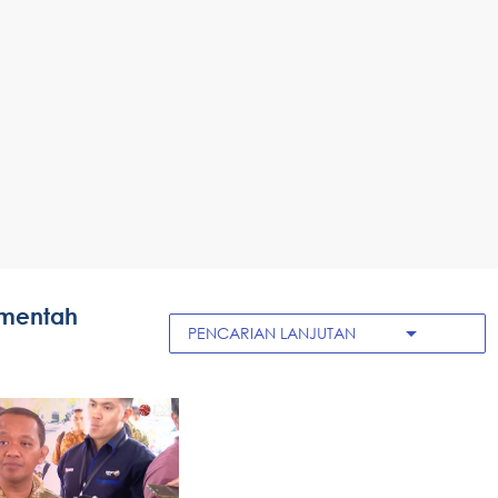
 mentah
arrow_drop_down
PENCARIAN LANJUTAN