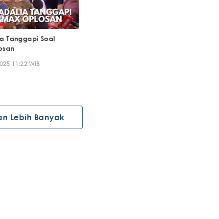
ia Tanggapi Soal
osan
025 11:22 WIB
an Lebih Banyak