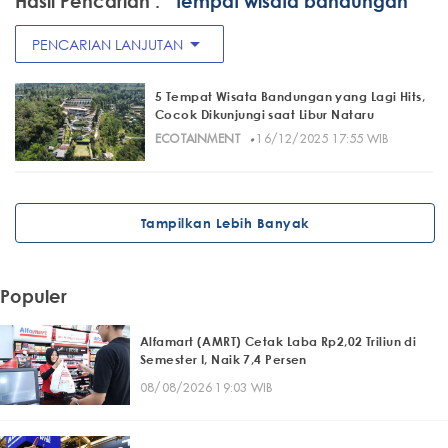
Hasil Pencarian :
" tempat wisata bandungan"
arrow_drop_down
PENCARIAN LANJUTAN
5 Tempat Wisata Bandungan yang Lagi Hits,
Cocok Dikunjungi saat Libur Nataru
·
ECOTAINMENT
16/12/2025 17:55 WIB
Tampilkan Lebih Banyak
Populer
Alfamart (AMRT) Cetak Laba Rp2,02 Triliun di
Semester I, Naik 7,4 Persen
08/08/2026 19:03 WIB