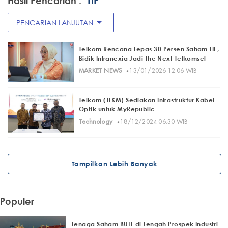
Hasil Pencarian :
"TIF"
arrow_drop_down
PENCARIAN LANJUTAN
Telkom Rencana Lepas 30 Persen Saham TIF,
Bidik Infranexia Jadi The Next Telkomsel
·
MARKET NEWS
13/01/2026 12:06 WIB
Telkom (TLKM) Sediakan Infrastruktur Kabel
Optik untuk MyRepublic
·
Technology
18/12/2024 06:30 WIB
Tampilkan Lebih Banyak
Populer
Tenaga Saham BULL di Tengah Prospek Industri