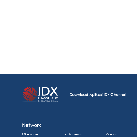
Download Aplikasi IDX Channel
Network
Okezone
Sindonews
iNews