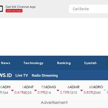
t News
Technology
Banking
Syariah
DHI
ADMF
ADMG
ADMR
ADRO
A
1
75
6
60
0
0.61%
0.9%
2.73%
3.82%
0%
64
8225
214
1510
2540
4
Advertisement