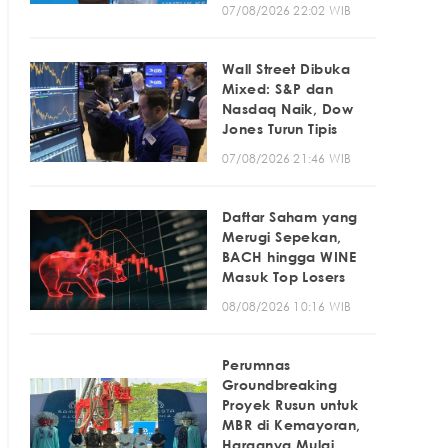
07/08/2026 22:02 WIB
Wall Street Dibuka
Mixed: S&P dan
Nasdaq Naik, Dow
Jones Turun Tipis
07/08/2026 21:46 WIB
Daftar Saham yang
Merugi Sepekan,
BACH hingga WINE
Masuk Top Losers
08/08/2026 10:16 WIB
Perumnas
Groundbreaking
Proyek Rusun untuk
MBR di Kemayoran,
Harganya Mulai