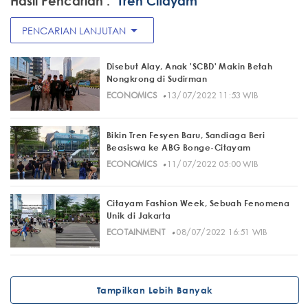
Hasil Pencarian :
"Tren Citayam "
arrow_drop_down
PENCARIAN LANJUTAN
Disebut Alay, Anak 'SCBD' Makin Betah
Nongkrong di Sudirman
·
ECONOMICS
13/07/2022 11:53 WIB
Bikin Tren Fesyen Baru, Sandiaga Beri
Beasiswa ke ABG Bonge-Citayam
·
ECONOMICS
11/07/2022 05:00 WIB
Citayam Fashion Week, Sebuah Fenomena
Unik di Jakarta
·
ECOTAINMENT
08/07/2022 16:51 WIB
Tampilkan Lebih Banyak