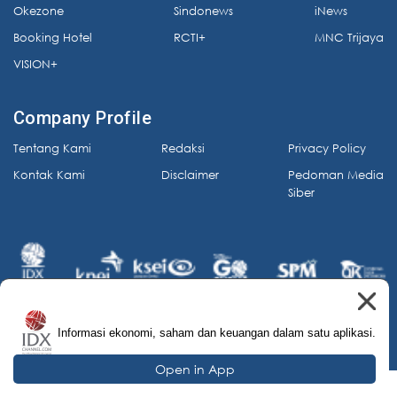
Okezone
Sindonews
iNews
Booking Hotel
RCTI+
MNC Trijaya
VISION+
Company Profile
Tentang Kami
Redaksi
Privacy Policy
Kontak Kami
Disclaimer
Pedoman Media
Siber
Informasi ekonomi, saham dan keuangan dalam satu aplikasi.
© 2026 IDX Channel. All Rights Reserved.
Open in App