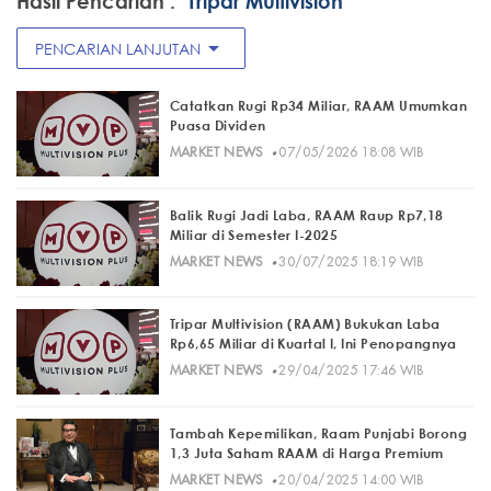
Hasil Pencarian :
"Tripar Multivision"
arrow_drop_down
PENCARIAN LANJUTAN
Catatkan Rugi Rp34 Miliar, RAAM Umumkan
Puasa Dividen
·
MARKET NEWS
07/05/2026 18:08 WIB
Balik Rugi Jadi Laba, RAAM Raup Rp7,18
Miliar di Semester I-2025
·
MARKET NEWS
30/07/2025 18:19 WIB
Tripar Multivision (RAAM) Bukukan Laba
Rp6,65 Miliar di Kuartal I, Ini Penopangnya
·
MARKET NEWS
29/04/2025 17:46 WIB
Tambah Kepemilikan, Raam Punjabi Borong
1,3 Juta Saham RAAM di Harga Premium
·
MARKET NEWS
20/04/2025 14:00 WIB