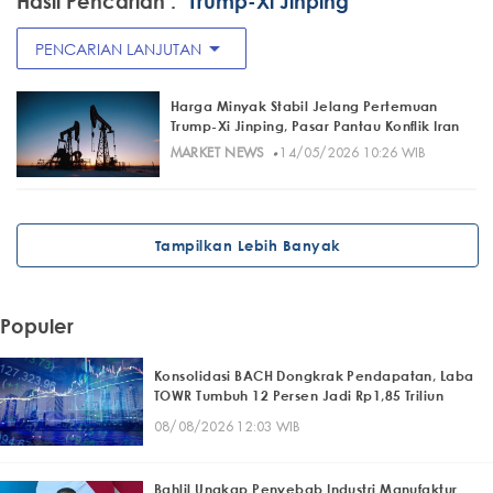
Hasil Pencarian :
"Trump-Xi Jinping"
arrow_drop_down
PENCARIAN LANJUTAN
Harga Minyak Stabil Jelang Pertemuan
Trump-Xi Jinping, Pasar Pantau Konflik Iran
·
MARKET NEWS
14/05/2026 10:26 WIB
Tampilkan Lebih Banyak
Populer
Konsolidasi BACH Dongkrak Pendapatan, Laba
TOWR Tumbuh 12 Persen Jadi Rp1,85 Triliun
08/08/2026 12:03 WIB
Bahlil Ungkap Penyebab Industri Manufaktur