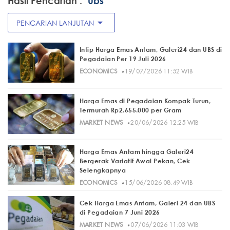
Hasil Pencarian :
"ubs"
arrow_drop_down
PENCARIAN LANJUTAN
Intip Harga Emas Antam, Galeri24 dan UBS di
Pegadaian Per 19 Juli 2026
·
ECONOMICS
19/07/2026 11:52 WIB
Harga Emas di Pegadaian Kompak Turun,
Termurah Rp2.655.000 per Gram
·
MARKET NEWS
20/06/2026 12:25 WIB
Harga Emas Antam hingga Galeri24
Bergerak Variatif Awal Pekan, Cek
Selengkapnya
·
ECONOMICS
15/06/2026 08:49 WIB
Cek Harga Emas Antam, Galeri 24 dan UBS
di Pegadaian 7 Juni 2026
·
MARKET NEWS
07/06/2026 11:03 WIB