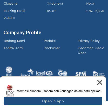
Okezone
Sindonews
iNews
Booking Hotel
RCTI+
MNC Trijaya
VISION+
Company Profile
Tentang Kami
Redaksi
Privacy Policy
Kontak Kami
Disclaimer
Pedoman Media
Siber
Informasi ekonomi, saham dan keuangan dalam satu aplikasi.
© 2026 IDX Channel. All Rights Reserved.
Open in App