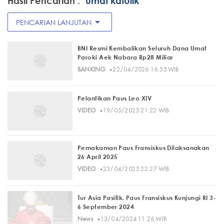
Hasil Pencarian :
"umat katolik"
arrow_drop_down
PENCARIAN LANJUTAN
BNI Resmi Kembalikan Seluruh Dana Umat
Paroki Aek Nabara Rp28 Miliar
·
BANKING
22/04/2026 16:55 WIB
Pelantikan Paus Leo XIV
·
VIDEO
19/05/2025 21:22 WIB
Pemakaman Paus Fransiskus Dilaksanakan
26 April 2025
·
VIDEO
23/04/2025 22:27 WIB
Tur Asia Pasifik, Paus Fransiskus Kunjungi RI 3-
6 September 2024
·
News
13/04/2024 11:26 WIB