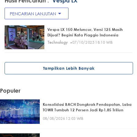
Hasil Pencarian :
"Vespa LX"
arrow_drop_down
PENCARIAN LANJUTAN
Vespa LX 150 Meluncur, Versi 125 Masih
Dijual? Begini Kata Piaggio Indonesia
·
Technology
07/10/2025 18:10 WIB
Tampilkan Lebih Banyak
Populer
Konsolidasi BACH Dongkrak Pendapatan, Laba
TOWR Tumbuh 12 Persen Jadi Rp1,85 Triliun
08/08/2026 12:03 WIB