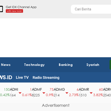
t News
Technology
Banking
Syariah
ADHI
ADMF
ADMG
ADMR
ADRO
50
1
75
6
60
2%
0.61%
0.9%
2.73%
3.82%
164
8225
214
1510
2540
Advertisement