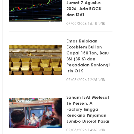
Jumat 7 Agustus
2026, Ada ROCK
dan ISAT
07/08/2026 16:18 WIB
Emas Kelolaan
Ekosistem Bullion
Capai 150 Ton, Baru
BSI (BRIS) dan
Pegadaian Kantongi
Izin OJK
07/08/2026 12:25 WIB
Saham ISAT Melesat
16 Persen, AI
Factory hingga
Rencana Pinjaman
Jumbo Disorot Pasar
07/08/2026 14:36 WIB