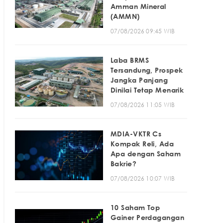
Amman Mineral
(AMMN)
07/08/2026 09:45 WIB
Laba BRMS
Tersandung, Prospek
Jangka Panjang
Dinilai Tetap Menarik
07/08/2026 11:05 WIB
MDIA-VKTR Cs
Kompak Reli, Ada
Apa dengan Saham
Bakrie?
07/08/2026 10:07 WIB
10 Saham Top
Gainer Perdagangan