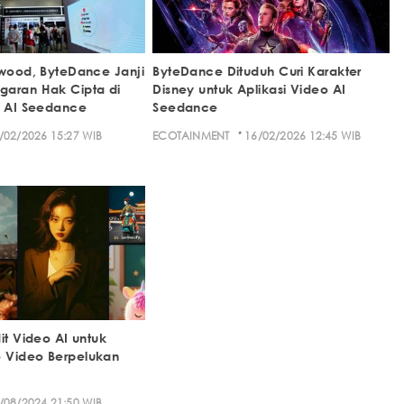
ywood, ByteDance Janji
ByteDance Dituduh Curi Karakter
garan Hak Cipta di
Disney untuk Aplikasi Video AI
o AI Seedance
Seedance
·
/02/2026 15:27 WIB
ECOTAINMENT
16/02/2026 12:45 WIB
it Video AI untuk
 Video Berpelukan
/08/2024 21:50 WIB