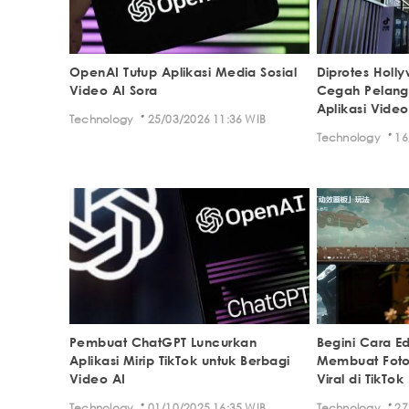
OpenAI Tutup Aplikasi Media Sosial
Diprotes Holl
Video AI Sora
Cegah Pelang
Aplikasi Vide
·
Technology
25/03/2026 11:36 WIB
·
Technology
16
Pembuat ChatGPT Luncurkan
Begini Cara Ed
Aplikasi Mirip TikTok untuk Berbagi
Membuat Foto
Video AI
Viral di TikTok
·
·
Technology
01/10/2025 16:35 WIB
Technology
27