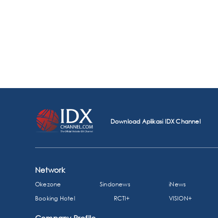
Download Aplikasi IDX Channel
Network
Okezone
Sindonews
iNews
Booking Hotel
RCTI+
VISION+
Company Profile