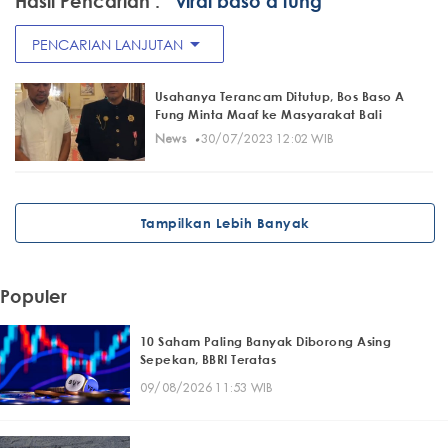
Hasil Pencarian :
" viral baso a fung"
arrow_drop_down
PENCARIAN LANJUTAN
Usahanya Terancam Ditutup, Bos Baso A
Fung Minta Maaf ke Masyarakat Bali
·
News
30/07/2023 12:02 WIB
Tampilkan Lebih Banyak
Populer
10 Saham Paling Banyak Diborong Asing
Sepekan, BBRI Teratas
09/08/2026 11:53 WIB