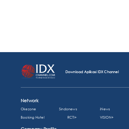
Download Aplikasi IDX Channel
Network
Okezone
Sindonews
iNews
Booking Hotel
RCTI+
VISION+
Company Profile