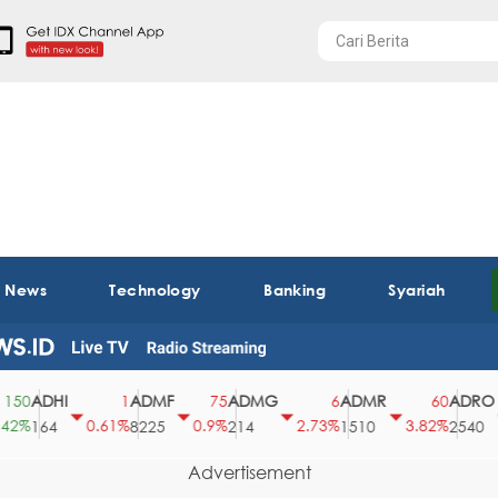
t News
Technology
Banking
Syariah
ADHI
ADMF
ADMG
ADMR
ADRO
0
1
75
6
60
%
0.61%
0.9%
2.73%
3.82%
0
164
8225
214
1510
2540
Advertisement