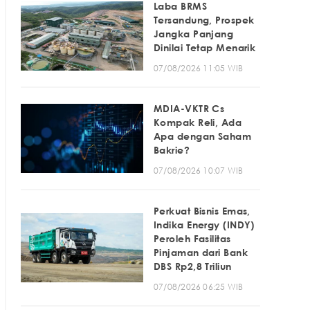
Laba BRMS
Tersandung, Prospek
Jangka Panjang
Dinilai Tetap Menarik
07/08/2026 11:05 WIB
MDIA-VKTR Cs
Kompak Reli, Ada
Apa dengan Saham
Bakrie?
07/08/2026 10:07 WIB
Perkuat Bisnis Emas,
Indika Energy (INDY)
Peroleh Fasilitas
Pinjaman dari Bank
DBS Rp2,8 Triliun
07/08/2026 06:25 WIB