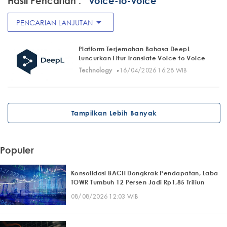
Hasil Pencarian :
" voice-to-voice"
arrow_drop_down
PENCARIAN LANJUTAN
Platform Terjemahan Bahasa DeepL
Luncurkan Fitur Translate Voice to Voice
·
Technology
16/04/2026 16:28 WIB
Tampilkan Lebih Banyak
Populer
Konsolidasi BACH Dongkrak Pendapatan, Laba
TOWR Tumbuh 12 Persen Jadi Rp1,85 Triliun
08/08/2026 12:03 WIB