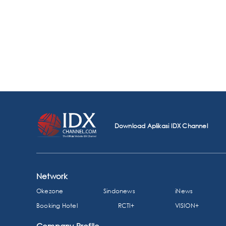
Download Aplikasi IDX Channel
Network
Okezone
Sindonews
iNews
Booking Hotel
RCTI+
VISION+
Company Profile