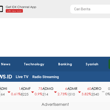
t News
Technology
Banking
Syariah
I
ADMF
ADMG
ADMR
ADRO
AE
1
75
6
60
0
0.61%
0.9%
2.73%
3.82%
0%
8225
214
1510
2540
43
Advertisement