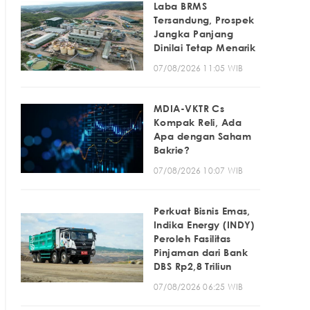
Laba BRMS
Tersandung, Prospek
Jangka Panjang
Dinilai Tetap Menarik
07/08/2026 11:05 WIB
MDIA-VKTR Cs
Kompak Reli, Ada
Apa dengan Saham
Bakrie?
07/08/2026 10:07 WIB
Perkuat Bisnis Emas,
Indika Energy (INDY)
Peroleh Fasilitas
Pinjaman dari Bank
DBS Rp2,8 Triliun
07/08/2026 06:25 WIB