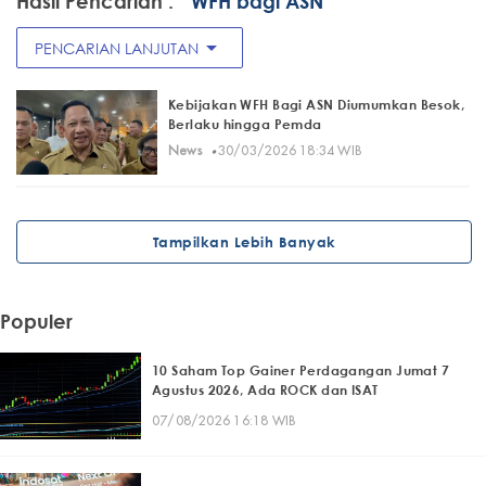
Hasil Pencarian :
" WFH bagi ASN"
arrow_drop_down
PENCARIAN LANJUTAN
Kebijakan WFH Bagi ASN Diumumkan Besok,
Berlaku hingga Pemda
·
News
30/03/2026 18:34 WIB
Tampilkan Lebih Banyak
Populer
10 Saham Top Gainer Perdagangan Jumat 7
Agustus 2026, Ada ROCK dan ISAT
07/08/2026 16:18 WIB