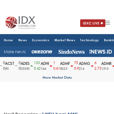
Home
News
Economics
Market News
Technology
Banki
More news:
0
0
150
1
75
6
ACST
ADES
ADHI
ADMF
ADMG
ADMR
0
0
0.42
0.61
0.9
2.73
90
35550
164
8225
214
1510
More Market Data