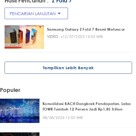
Hasil Pencarian :
"Z Fold 7"
arrow_drop_down
PENCARIAN LANJUTAN
Samsung Galaxy Z Fold 7 Resmi Meluncur
·
VIDEO
12/07/2025 10:05 WIB
Tampilkan Lebih Banyak
Populer
Konsolidasi BACH Dongkrak Pendapatan, Laba
TOWR Tumbuh 12 Persen Jadi Rp1,85 Triliun
08/08/2026 12:03 WIB