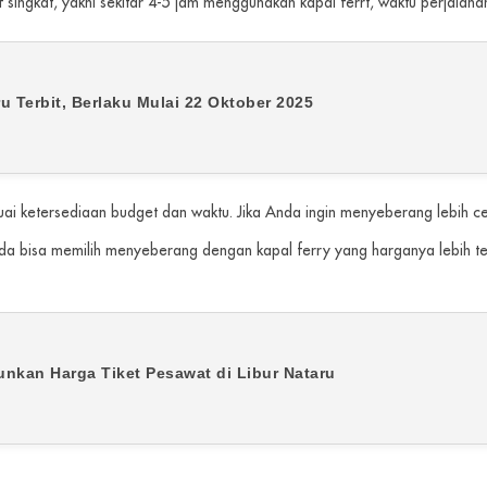
f singkat, yakni sekitar 4-5 jam menggunakan kapal ferrt, waktu perjalan
u Terbit, Berlaku Mulai 22 Oktober 2025
uai ketersediaan budget dan waktu. Jika Anda ingin menyeberang lebih ce
da bisa memilih menyeberang dengan kapal ferry yang harganya lebih t
kan Harga Tiket Pesawat di Libur Nataru