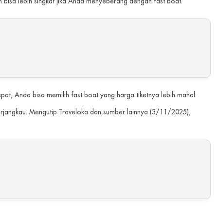
an bisa lebih singkat jika Anda menyeberang dengan fast boat.
pat, Anda bisa memilih fast boat yang harga tiketnya lebih mahal.
erjangkau. Mengutip Traveloka dan sumber lainnya (3/11/2025),