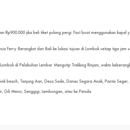
an Rp900.000 jika beli tiket pulang pergi. Fast boat menggunakan kapal ya
a Ferry. Berangkat dari Bali ke lokasi tujuan di Lombok setiap tiga jam
 Lombok di Pelabuhan Lembar. Mengutip Trekking Rinjani, waktu keberangk
 pink beach, Tanjung Aan, Desa Sade, Danau Segara Anak, Pantai Seger, d
Air, Gili Meno, Senggigi, Lembongan, atau ke Penida.