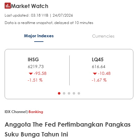
Market Watch
Last updated : 03.18 WIB | 24/07/2026
Data is a realtime snapshot, delayed at 10 minutes
Major Indexes
Currencies
IHSG
LQ45
6219.73
616.64
-95.58
-10.48
-1.51 %
-1.67 %
IDX Channel
Banking
Anggota The Fed Pertimbangkan Pangkas
Suku Bunga Tahun Ini