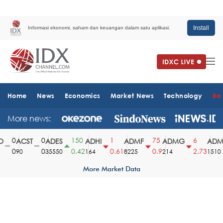
Install
Informasi ekonomi, saham dan keuangan dalam satu aplikasi.
Home
News
Economics
Market News
Technology
Ba
More news:
0
0
150
1
75
6
ACST
ADES
ADHI
ADMF
ADMG
ADMR
0
0
0.42
0.61
0.9
2.73
90
35550
164
8225
214
1510
More Market Data