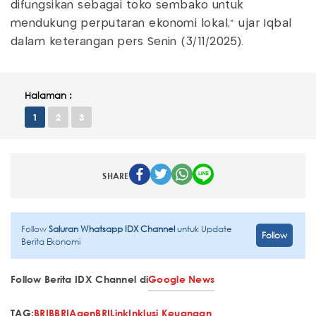
difungsikan sebagai toko sembako untuk
mendukung perputaran ekonomi lokal,” ujar Iqbal
dalam keterangan pers Senin (3/11/2025).
Halaman :
1
2
3
SHARE
Follow
Saluran Whatsapp IDX Channel
untuk Update
Follow
Berita Ekonomi
Follow Berita IDX Channel di
Google News
TAG:
BRI
BBRI
AgenBRILink
Inklusi Keuangan