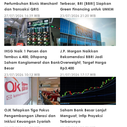
Pertumbuhan Bisnis Merchant
Terbesar, BRI (BBRI) Siapkan
dan Transaksi QRIS
Green Financing untuk UMKM
27/07/2026 16:39 WIB
23/07/2026 21:20 WIB
IHSG Naik 1 Persen dan
J.P. Morgan Naikkan
Tembus 6.400, Ditopang
Rekomendasi BBRI Jadi
Saham Konglomerat dan Bank
Overweight, Target Harga
Besar
Rp3.400
23/07/2026 10:12 WIB
21/07/2026 17:17 WIB
OJK Tetapkan Tiga Fokus
Saham Bank Besar Lanjut
Pengembangan Literasi dan
Menguat, Intip Proyeksi
Inklusi Keuangan Syariah
Terbarunya