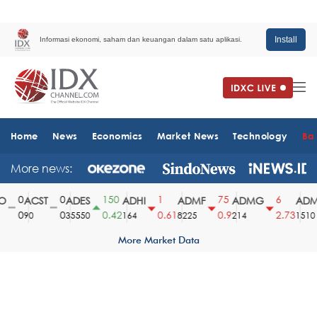
Install
Informasi ekonomi, saham dan keuangan dalam satu aplikasi.
Home
News
Economics
Market News
Technology
Ba
More news:
0
0
150
1
75
6
ACST
ADES
ADHI
ADMF
ADMG
ADMR
0
0
0.42
0.61
0.9
2.73
90
35550
164
8225
214
1510
More Market Data